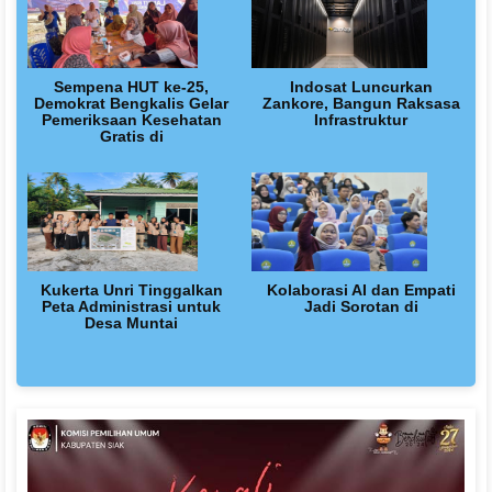
Sempena HUT ke-25,
Indosat Luncurkan
Demokrat Bengkalis Gelar
Zankore, Bangun Raksasa
Pemeriksaan Kesehatan
Infrastruktur
Gratis di
Kukerta Unri Tinggalkan
Kolaborasi AI dan Empati
Peta Administrasi untuk
Jadi Sorotan di
Desa Muntai